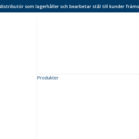
istributör som lagerhåller och bearbetar stål till kunder främs
Produkter