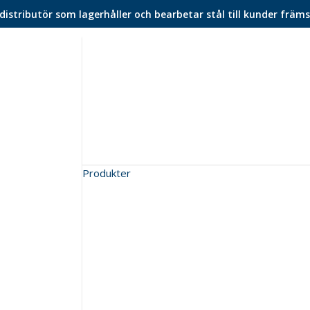
istributör som lagerhåller och bearbetar stål till kunder främs
Produkter