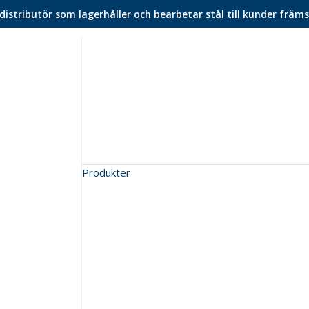
istributör som lagerhåller och bearbetar stål till kunder främs
Produkter