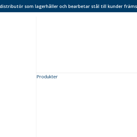
istributör som lagerhåller och bearbetar stål till kunder främs
Produkter