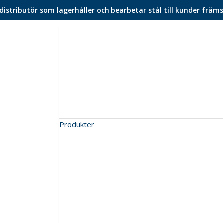
istributör som lagerhåller och bearbetar stål till kunder främs
Produkter