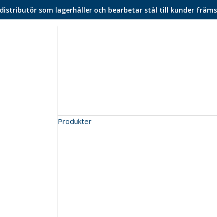
istributör som lagerhåller och bearbetar stål till kunder främs
Produkter