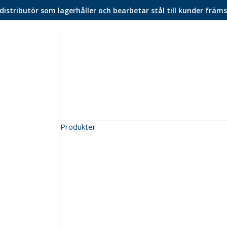
istributör som lagerhåller och bearbetar stål till kunder främs
Produkter