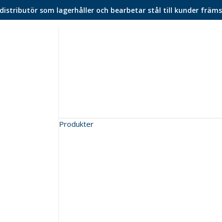
istributör som lagerhåller och bearbetar stål till kunder främs
Produkter