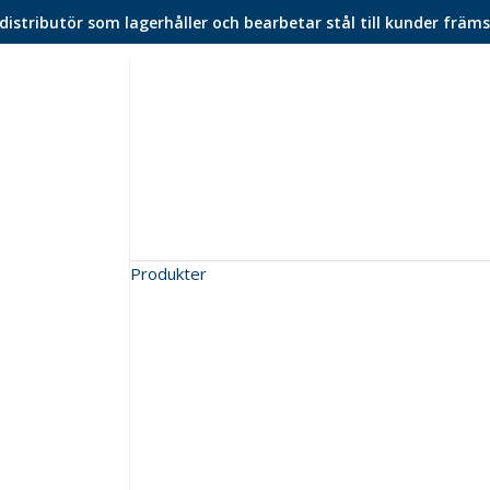
istributör som lagerhåller och bearbetar stål till kunder främs
Produkter