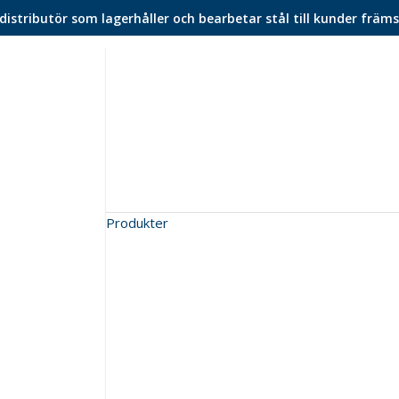
istributör som lagerhåller och bearbetar stål till kunder främs
Produkter