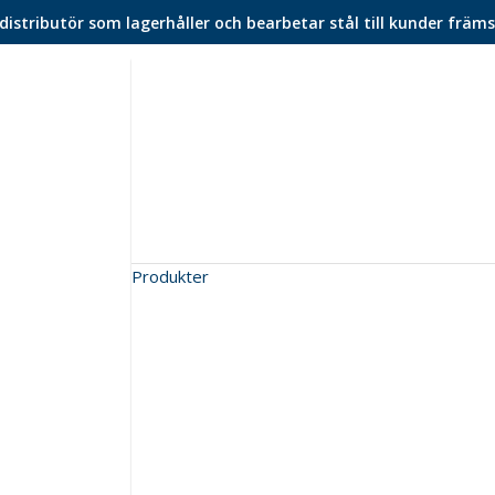
istributör som lagerhåller och bearbetar stål till kunder främs
Produkter