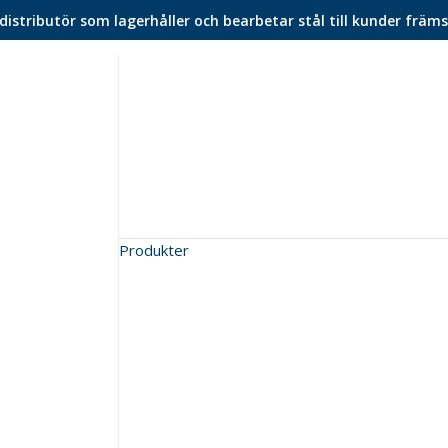
istributör som lagerhåller och bearbetar stål till kunder främs
Produkter