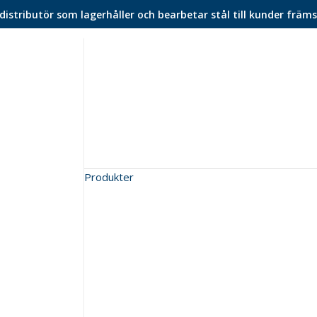
istributör som lagerhåller och bearbetar stål till kunder främs
Produkter