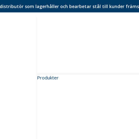
istributör som lagerhåller och bearbetar stål till kunder främs
Produkter