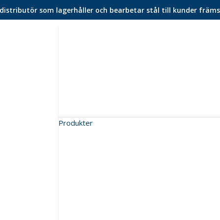
istributör som lagerhåller och bearbetar stål till kunder främs
Produkter