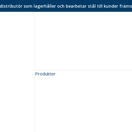
istributör som lagerhåller och bearbetar stål till kunder främs
Produkter