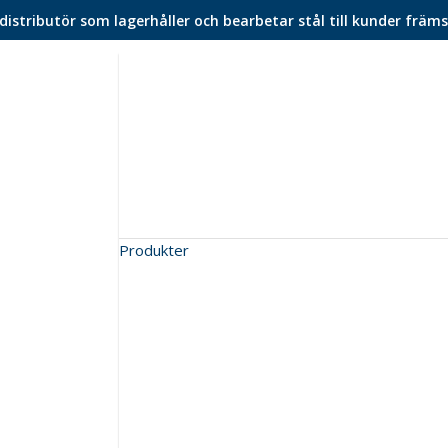
istributör som lagerhåller och bearbetar stål till kunder främs
Produkter