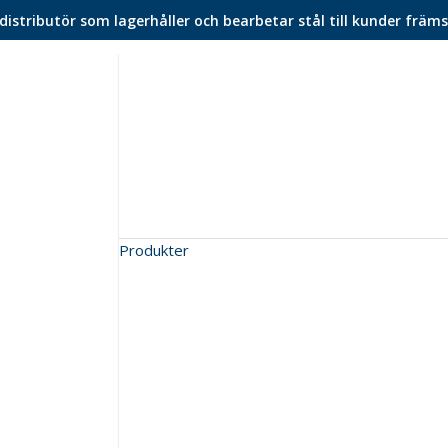
istributör som lagerhåller och bearbetar stål till kunder främs
Produkter