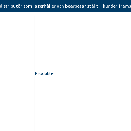
istributör som lagerhåller och bearbetar stål till kunder främs
Produkter