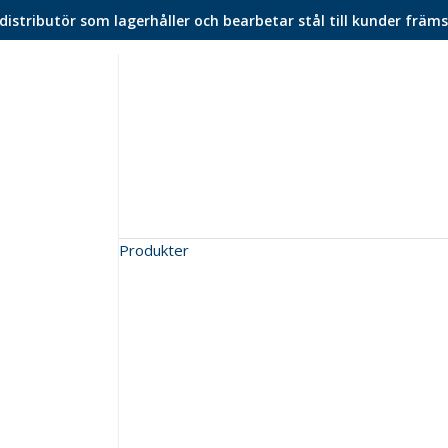
istributör som lagerhåller och bearbetar stål till kunder främs
Produkter