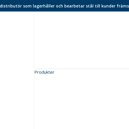
istributör som lagerhåller och bearbetar stål till kunder främs
Produkter