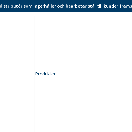
istributör som lagerhåller och bearbetar stål till kunder främs
Produkter